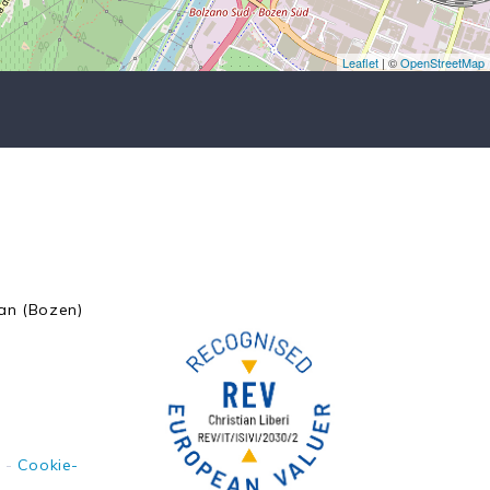
Leaflet
| ©
OpenStreetMap
pan (Bozen)
y
-
Cookie-