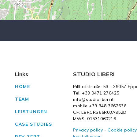
Links
STUDIO LIBERI
HOME
Pillhofstraße, 53 - 39057 Ep
Tel. +39 0471 270425
TEAM
info@studioliberi.it
mobile +39 348 3662636
LEISTUNGEN
CF: LBRCRS65R03A952D
MWS. 01531060216
CASE STUDIES
Privacy policy
-
Cookie polic
Einstellungen
REV-ZERT.