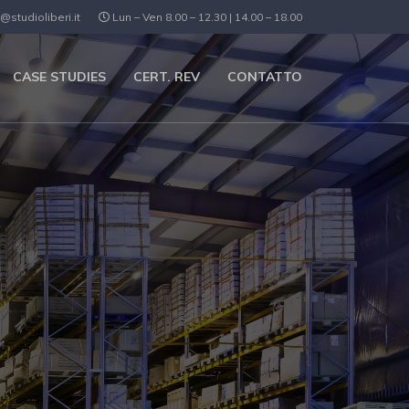
@studioliberi.it
Lun – Ven 8.00 – 12.30 | 14.00 – 18.00
CASE STUDIES
CERT. REV
CONTATTO