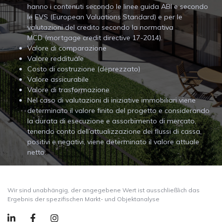
hanno i contenuti secondo le linee guida ABI e secondo
le EVS (European Valuations Standard) e per le
valutazioni del credito secondo la normativa
MCD (mortgage credit directive 17-2014).
Valore di comparazione
Valore reddituale
Costo di costruzione (deprezzato)
Valore assicurabile
Valore di trasformazione
Nel caso di valutazioni di iniziative immobiliari viene
determinato il valore finito del progetto e considerando
la durata di esecuzione e assorbimento di mercato,
tenendo conto dell’attualizzazione dei flussi di cassa,
positivi e negativi, viene determinato il valore attuale
netto.
Wir sind unabhängig, der angegebene Wert ist ausschließlich das
Ergebnis der spezifischen Markt- und Objektanalyse